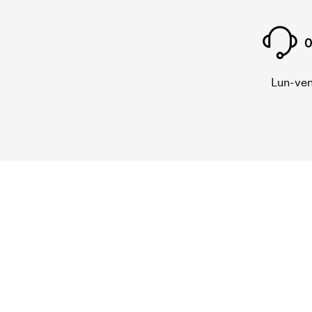
0
Lun-ven