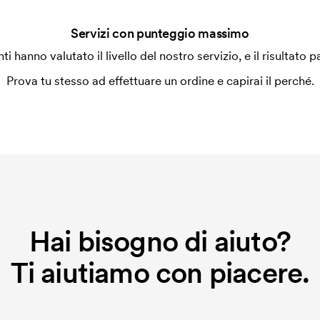
Servizi con punteggio massimo
a alla macchina di ricamo quale grafica
enti hanno valutato il livello del nostro servizio, e il risultato p
a ricamare dobbiamo creare un cliché
o non viene più applicato.
Prova tu stesso ad effettuare un ordine e capirai il perché.
Hai bisogno di aiuto?
Ti aiutiamo con piacere.