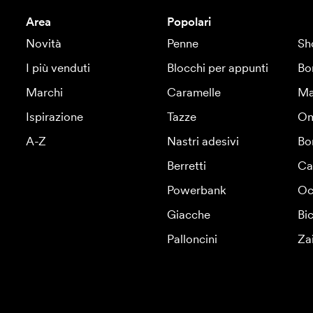
Area
Popolari
Novità
Penne
Sh
I più venduti
Blocchi per appunti
Bo
Marchi
Caramelle
Ma
Ispirazione
Tazze
Om
A-Z
Nastri adesivi
Bo
Berretti
Ca
Powerbank
Oc
Giacche
Bic
Palloncini
Za