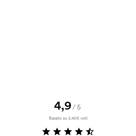
va, puoi inviare il tuo ordine a
green, red,
a e il nostro preventivo prima che
a bozza di stampa? Inviaci il tuo logo
a.
la verifica della solvibilità. La
ssibile pagare con carta.
4,9
/5
Basato su 2.405 voti
 vicino di 30mm da una cucitura.