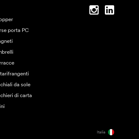
opper
rse porta PC
gneti
brelli
rracce
tarifrangenti
chiali da sole
chieri di carta
ini
Italia