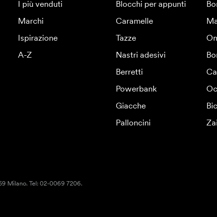
I più venduti
Blocchi per appunti
Bo
Marchi
Caramelle
Ma
Ispirazione
Tazze
Om
A-Z
Nastri adesivi
Bo
Berretti
Ca
Powerbank
Oc
Giacche
Bic
Palloncini
Za
159 Milano. Tel: 02-0069 7206.