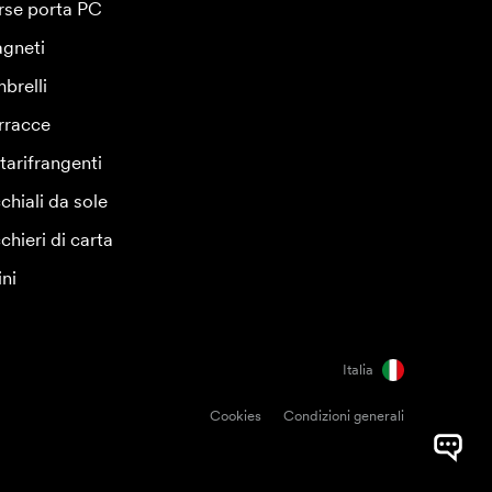
rse porta PC
gneti
brelli
rracce
tarifrangenti
chiali da sole
chieri di carta
ini
Italia
Cookies
Condizioni generali