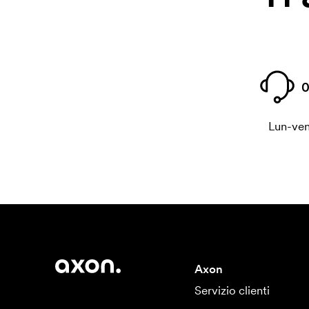
0
Lun-ven
Axon
Servizio clienti