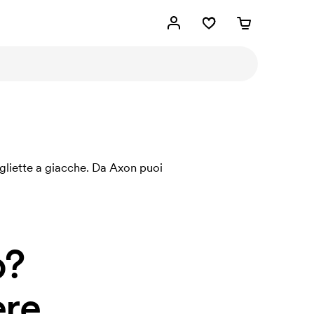
agliette a giacche. Da Axon puoi
o?
re.