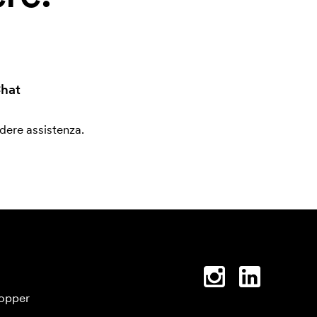
hat
edere assistenza.
opper