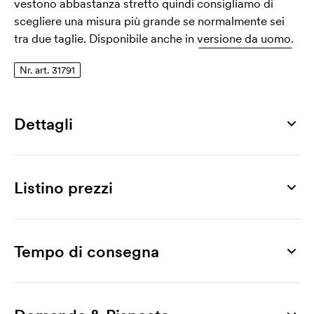
vestono abbastanza stretto quindi consigliamo di
scegliere una misura più grande se normalmente sei
tra due taglie. Disponibile anche in
versione da uomo.
Nr. art. 31791
Dettagli
Numero di articolo
31791
Listino prezzi
Taglia
S, M, L, XL, XXL, 3XL
Prodotto
10 pz
25 pz
50 pz
100 pz
200 pz
300 pz
Max area di stampa
Star Women´s Polo
9,65
8,87
8,51
7,72
7,51
7,22
Tempo di consegna
120 x 120 mm
Stampa
Superficie di ricamo massima
Stampa a 1 colore
3,15
1,93
1,05
0,90
0,75
0,68
99 x 99 mm