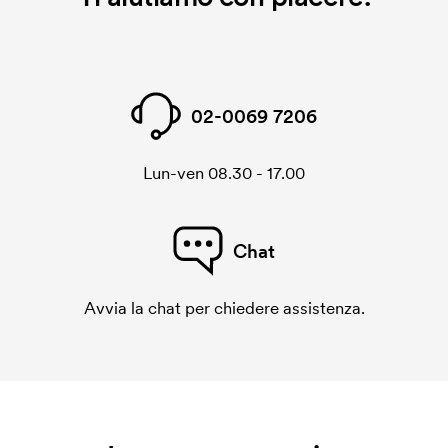
Il cliché di ricamo è un file digitale che comunica alla
macchina di ricamo quale grafica dovrà essere
ricamata. Per ogni nuova grafica da ricamare
dobbiamo creare un cliché di ricamo. Se ripeti lo
02-0069 7206
stesso ordine, questo costo non viene più applicato.
Lun-ven 08.30 - 17.00
Chat
Avvia la chat per chiedere assistenza.