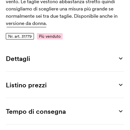
vento. Le taglie vestono abbastanza stretto quindi
consigliamo di scegliere una misura più grande se
normalmente sei tra due taglie. Disponibile anche in
versione da donna.
Nr. art. 31779
Più venduto
Dettagli
Numero di articolo
31779
Listino prezzi
Taglia
S, M, L, XL, XXL, 3XL
Prodotto
10 pz
20 pz
30 pz
50 pz
100 pz
200 pz
Superficie di ricamo massima
Oslo Men´s Bodywarmer
25,74
24,10
23,09
21,81
21,09
20,59
Tempo di consegna
99 x 30 mm
Stampa
Materiale