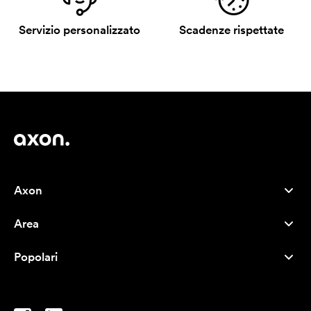
Servizio personalizzato
Scadenze rispettate
Axon
Servizio clienti
Area
Chi siamo
Novità
Careers
Popolari
I più venduti
Penne
Sostenibilità
Marchi
Shopper