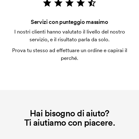
L'impianto stampa è un tipo di impianto che si
utilizza al momento della stampa. Dobbiamo creare
un impianto stampa per ogni colore da stampare. Se
Servizi con punteggio massimo
ripeti lo stesso ordine, questo costo non viene più
applicato.
I nostri clienti hanno valutato il livello del nostro
servizio, e il risultato parla da solo.
Prova tu stesso ad effettuare un ordine e capirai il
perché.
Hai bisogno di aiuto?
Ti aiutiamo con piacere.