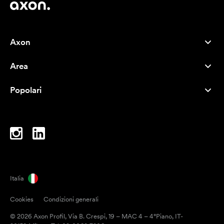
Axon
Servizio clienti
Area
Chi siamo
Novità
Careers
Popolari
I più venduti
Penne
Sostenibilità
Marchi
Shopper
Ispirazione
Blocchi per appunti
A-Z
Borse porta PC
Caramelle
Italia
Magneti
Cookies
Condizioni generali
Tazze
© 2026 Axon Profil, Via B. Crespi, 19 – MAC 4 – 4°Piano, IT-
Ombrelli