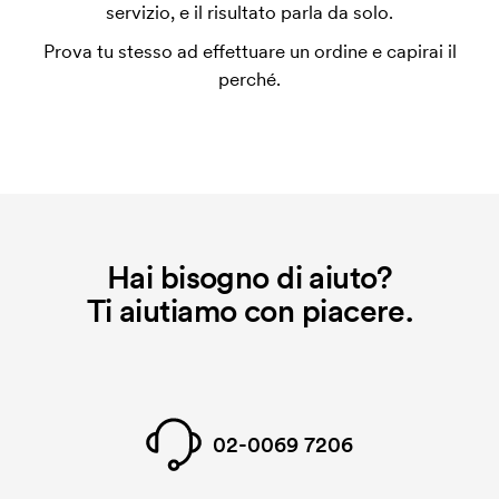
utilizza al momento della stampa. Dobbiamo creare
servizio, e il risultato parla da solo.
un impianto stampa per ogni colore da stampare. Se
Prova tu stesso ad effettuare un ordine e capirai il
ripeti lo stesso ordine, questo costo non viene più
perché.
applicato.
Hai bisogno di aiuto?
Ti aiutiamo con piacere.
02-0069 7206