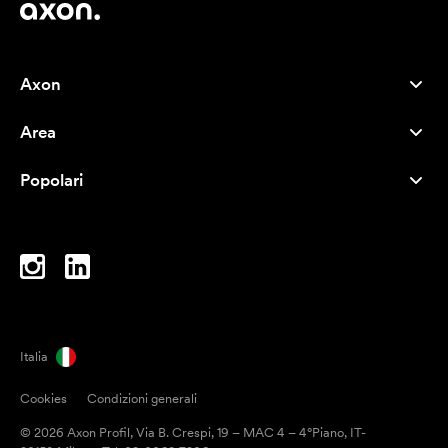
Axon
Servizio clienti
Area
Chi siamo
Novità
Careers
Popolari
I più venduti
Penne
Sostenibilità
Marchi
Shopper
Ispirazione
Blocchi per appunti
A-Z
Borse porta PC
Caramelle
Italia
Magneti
Cookies
Condizioni generali
Tazze
© 2026 Axon Profil, Via B. Crespi, 19 – MAC 4 – 4°Piano, IT-
Ombrelli