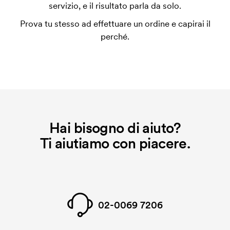
utilizza al momento della stampa. Dobbiamo creare
servizio, e il risultato parla da solo.
un impianto stampa per ogni colore da stampare. Se
Prova tu stesso ad effettuare un ordine e capirai il
ripeti lo stesso ordine, questo costo non viene più
perché.
applicato.
Hai bisogno di aiuto?
Ti aiutiamo con piacere.
02-0069 7206