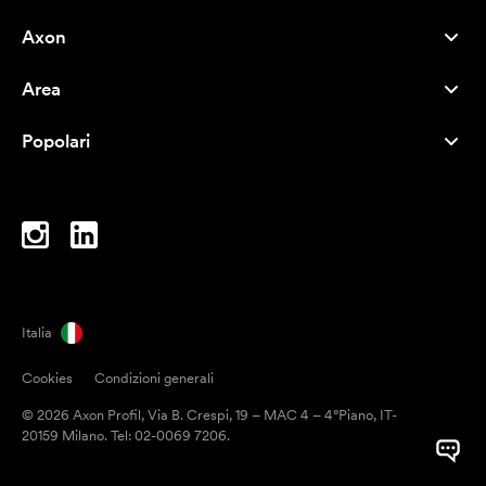
Axon
Servizio clienti
Area
Chi siamo
Novità
Careers
Popolari
I più venduti
Penne
Sostenibilità
Marchi
Shopper
Ispirazione
Blocchi per appunti
A-Z
Borse porta PC
Caramelle
Italia
Magneti
Cookies
Condizioni generali
Tazze
© 2026 Axon Profil, Via B. Crespi, 19 – MAC 4 – 4°Piano, IT-
Ombrelli
20159 Milano. Tel: 02-0069 7206.
Nastri adesivi