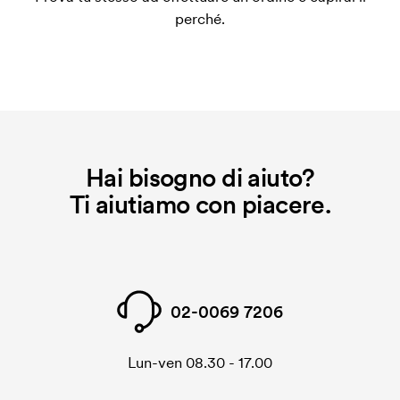
ripeti lo stesso ordine, questo costo non viene più
perché.
applicato.
Che cos'è il costo iniziale?
Per alcuni prodotti si applica un costo iniziale per la
personalizzazione. Il costo iniziale è necessario per
coprire le spese del setup iniziale. Questo costo si
applica anche se ripeti lo stesso ordine.
Hai bisogno di aiuto?
Ti aiutiamo con piacere.
02-0069 7206
Lun-ven 08.30 - 17.00