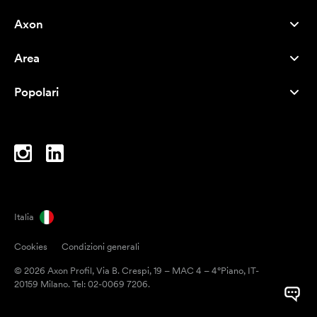
Axon
Servizio clienti
Area
Chi siamo
Novità
Careers
Popolari
I più venduti
Penne
Sostenibilità
Marchi
Shopper
Ispirazione
Blocchi per appunti
A-Z
Borse porta PC
Caramelle
Italia
Magneti
Cookies
Condizioni generali
Tazze
© 2026 Axon Profil, Via B. Crespi, 19 – MAC 4 – 4°Piano, IT-
Ombrelli
20159 Milano. Tel: 02-0069 7206.
Nastri adesivi