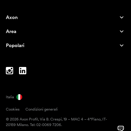
Axon
Servizio clienti
Area
Chi siamo
Novità
Careers
Popolari
I più venduti
Penne
Sostenibilità
Marchi
Shopper
Ispirazione
Blocchi per appunti
A-Z
Borse porta PC
Caramelle
Italia
Magneti
Cookies
Condizioni generali
Tazze
© 2026 Axon Profil, Via B. Crespi, 19 – MAC 4 – 4°Piano, IT-
Ombrelli
20159 Milano. Tel: 02-0069 7206.