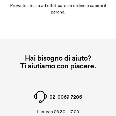
un impianto stampa per ogni colore da stampare. Se
Prova tu stesso ad effettuare un ordine e capirai il
ripeti lo stesso ordine, questo costo non viene più
perché.
applicato.
Hai bisogno di aiuto?
Ti aiutiamo con piacere.
02-0069 7206
Lun-ven 08.30 - 17.00