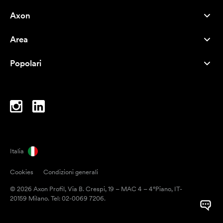
Axon
Servizio clienti
Area
Chi siamo
Novità
Careers
Popolari
I più venduti
Penne
Sostenibilità
Marchi
Shopper
Ispirazione
Blocchi per appunti
A-Z
Borse porta PC
Caramelle
Italia
Magneti
Cookies
Condizioni generali
Tazze
© 2026 Axon Profil, Via B. Crespi, 19 – MAC 4 – 4°Piano, IT-
Ombrelli
20159 Milano. Tel: 02-0069 7206.
Nastri adesivi