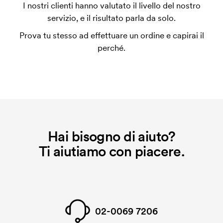
L'impianto stampa è un tipo di impianto che si
I nostri clienti hanno valutato il livello del nostro
utilizza al momento della stampa. Dobbiamo creare
servizio, e il risultato parla da solo.
un impianto stampa per ogni colore da stampare. Se
Prova tu stesso ad effettuare un ordine e capirai il
ripeti lo stesso ordine, questo costo non viene più
perché.
applicato.
Hai bisogno di aiuto?
Ti aiutiamo con piacere.
02-0069 7206