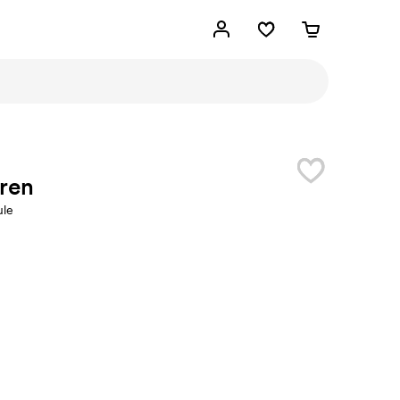
ren
ule