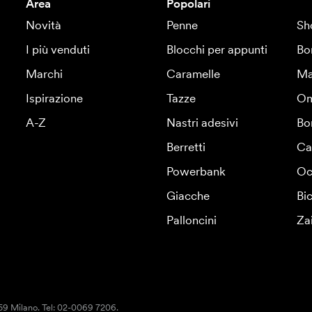
Area
Popolari
Novità
Penne
Sh
I più venduti
Blocchi per appunti
Bo
Marchi
Caramelle
Ma
Ispirazione
Tazze
Om
A-Z
Nastri adesivi
Bo
Berretti
Ca
Powerbank
Oc
Giacche
Bic
Palloncini
Za
159 Milano. Tel: 02-0069 7206.