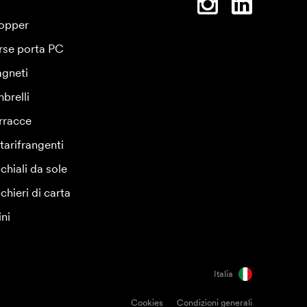
opper
rse porta PC
gneti
brelli
rracce
tarifrangenti
chiali da sole
chieri di carta
ini
Italia
Cookies
Condizioni generali