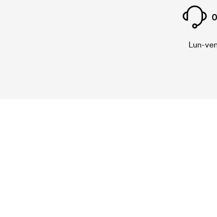
0
Lun-ven