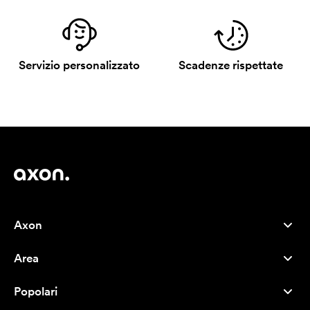
Servizio personalizzato
Scadenze rispettate
Axon
Servizio clienti
Area
Chi siamo
Novità
Careers
Popolari
I più venduti
Penne