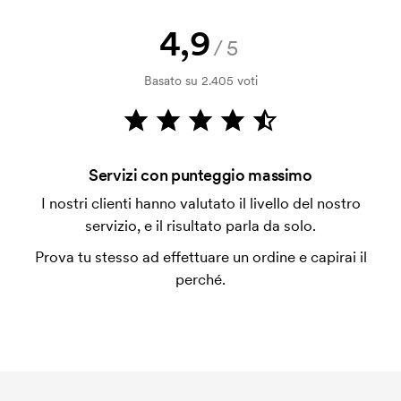
dalla verifica della solvibilità. La fattura verrà
emessa a spedizione avvenuta. È possibile pagare
4,9
/5
con carta.
Basato su 2.405 voti
Che cos'è il costo iniziale?
Per alcuni prodotti si applica un costo iniziale per la
personalizzazione. Il costo iniziale è necessario per
coprire le spese del setup iniziale. Questo costo si
Servizi con punteggio massimo
applica anche se ripeti lo stesso ordine.
I nostri clienti hanno valutato il livello del nostro
servizio, e il risultato parla da solo.
Prova tu stesso ad effettuare un ordine e capirai il
perché.