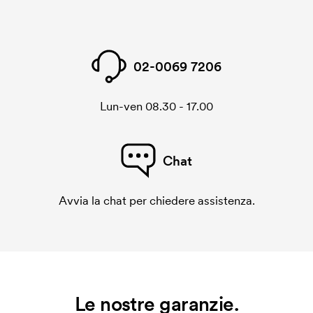
Il cliché di ricamo è un file digitale che comunica alla
macchina di ricamo quale grafica dovrà essere
ricamata. Per ogni nuova grafica da ricamare
dobbiamo creare un cliché di ricamo. Se ripeti lo
02-0069 7206
stesso ordine, questo costo non viene più applicato.
Lun-ven 08.30 - 17.00
Chat
Avvia la chat per chiedere assistenza.
Le nostre garanzie.