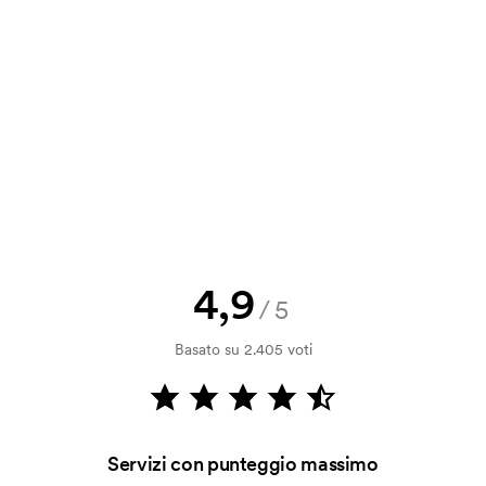
a e il nostro preventivo prima che
a bozza di stampa? Inviaci il tuo logo
a.
la verifica della solvibilità. La
ssibile pagare con carta.
4,9
/5
ilizza al momento della stampa.
Basato su 2.405 voti
ore da stampare. Se ripeti lo stesso
Servizi con punteggio massimo