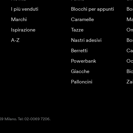
I più venduti
Blocchi per appunti
Bo
Marchi
Caramelle
Ma
Ispirazione
Tazze
Om
A-Z
Nastri adesivi
Bo
Berretti
Ca
Powerbank
Oc
Giacche
Bic
Palloncini
Za
159 Milano. Tel: 02-0069 7206.