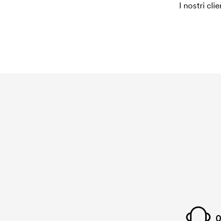
I nostri cli
0