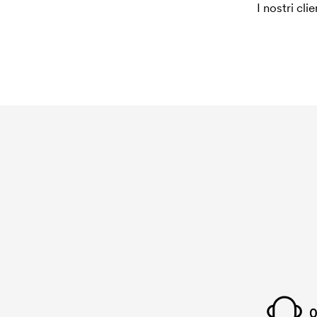
I nostri cli
0