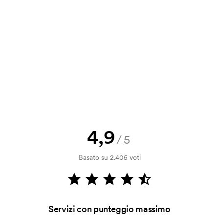
a e il nostro preventivo prima che
a bozza di stampa? Inviaci il tuo logo
a.
la verifica della solvibilità. La
ssibile pagare con carta.
4,9
/5
ilizza al momento della stampa.
Basato su 2.405 voti
ore da stampare. Se ripeti lo stesso
Servizi con punteggio massimo