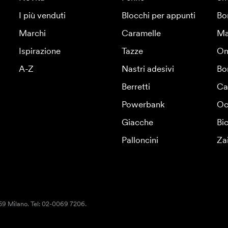
I più venduti
Blocchi per appunti
Bo
Marchi
Caramelle
Ma
Ispirazione
Tazze
Om
A-Z
Nastri adesivi
Bo
Berretti
Ca
Powerbank
Oc
Giacche
Bic
Palloncini
Za
159 Milano. Tel: 02-0069 7206.