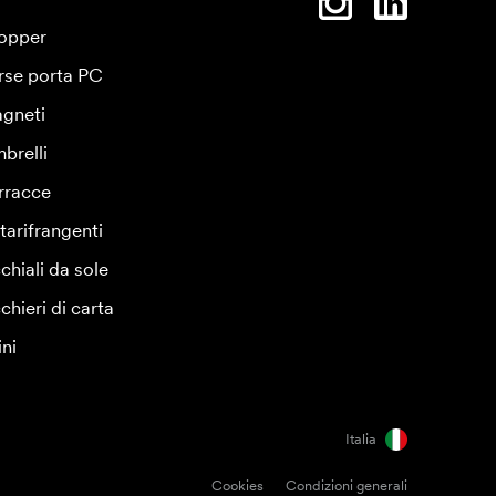
opper
rse porta PC
gneti
brelli
rracce
tarifrangenti
chiali da sole
chieri di carta
ini
Italia
Cookies
Condizioni generali