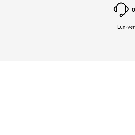
0
Lun-ven