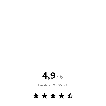
1,42
0,92
0,89
0,86
a e il nostro preventivo prima che
a bozza di stampa? Inviaci il tuo logo
a.
la verifica della solvibilità. La
ssibile pagare con carta.
4,9
/5
ilizza al momento della stampa.
Basato su 2.405 voti
ore da stampare. Se ripeti lo stesso