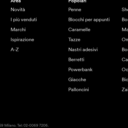
Area
Popolari
Novità
Penne
Sh
I più venduti
Blocchi per appunti
Bo
Marchi
Caramelle
Ma
Ispirazione
Tazze
Om
A-Z
Nastri adesivi
Bo
Berretti
Ca
Powerbank
Oc
Giacche
Bic
Palloncini
Za
159 Milano. Tel: 02-0069 7206.