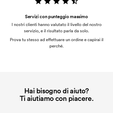
con carta.
Che cos'è l'impianto stampa?
Servizi con punteggio massimo
L'impianto stampa è un tipo di impianto che si
I nostri clienti hanno valutato il livello del nostro
utilizza al momento della stampa. Dobbiamo creare
servizio, e il risultato parla da solo.
un impianto stampa per ogni colore da stampare. Se
Prova tu stesso ad effettuare un ordine e capirai il
ripeti lo stesso ordine, questo costo non viene più
perché.
applicato.
Hai bisogno di aiuto?
Ti aiutiamo con piacere.