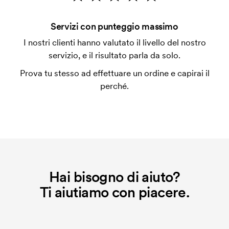
con carta.
Che cos'è l'impianto stampa?
Servizi con punteggio massimo
L'impianto stampa è un tipo di impianto che si
I nostri clienti hanno valutato il livello del nostro
utilizza al momento della stampa. Dobbiamo creare
servizio, e il risultato parla da solo.
un impianto stampa per ogni colore da stampare. Se
Prova tu stesso ad effettuare un ordine e capirai il
ripeti lo stesso ordine, questo costo non viene più
perché.
applicato.
Che cos'è il costo iniziale?
Per alcuni prodotti si applica un costo iniziale per la
personalizzazione. Il costo iniziale è necessario per
coprire le spese del setup iniziale. Questo costo si
applica anche se ripeti lo stesso ordine.
Hai bisogno di aiuto?
Ti aiutiamo con piacere.