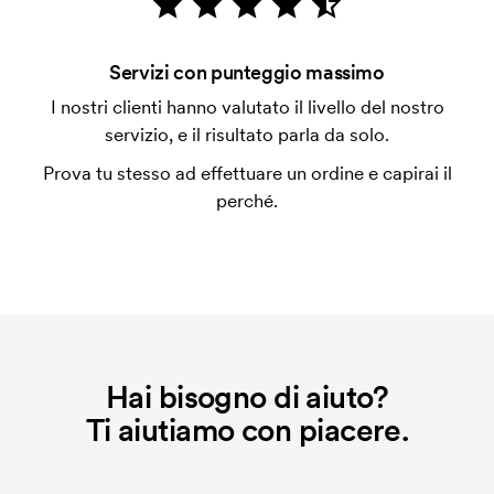
con carta.
Che cos'è l'impianto stampa?
Servizi con punteggio massimo
L'impianto stampa è un tipo di impianto che si
I nostri clienti hanno valutato il livello del nostro
utilizza al momento della stampa. Dobbiamo creare
servizio, e il risultato parla da solo.
un impianto stampa per ogni colore da stampare. Se
Prova tu stesso ad effettuare un ordine e capirai il
ripeti lo stesso ordine, questo costo non viene più
perché.
applicato.
Hai bisogno di aiuto?
Ti aiutiamo con piacere.