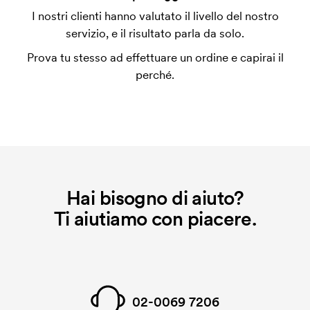
L'impianto stampa è un tipo di impianto che si
I nostri clienti hanno valutato il livello del nostro
utilizza al momento della stampa. Dobbiamo creare
servizio, e il risultato parla da solo.
un impianto stampa per ogni colore da stampare. Se
Prova tu stesso ad effettuare un ordine e capirai il
ripeti lo stesso ordine, questo costo non viene più
perché.
applicato.
Hai bisogno di aiuto?
Ti aiutiamo con piacere.
02-0069 7206