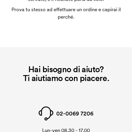
un impianto stampa per ogni colore da stampare. Se
Prova tu stesso ad effettuare un ordine e capirai il
ripeti lo stesso ordine, questo costo non viene più
perché.
applicato.
Hai bisogno di aiuto?
Ti aiutiamo con piacere.
02-0069 7206
Lun-ven 08.30 - 17.00