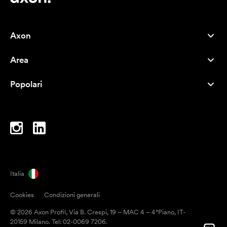
Axon
Servizio clienti
Area
Chi siamo
Novità
Careers
Popolari
I più venduti
Penne
Sostenibilità
Marchi
Shopper
Ispirazione
Blocchi per appunti
A-Z
Borse porta PC
Caramelle
Italia
Magneti
Cookies
Condizioni generali
Tazze
© 2026 Axon Profil, Via B. Crespi, 19 – MAC 4 – 4°Piano, IT-
Ombrelli
20159 Milano. Tel: 02-0069 7206.