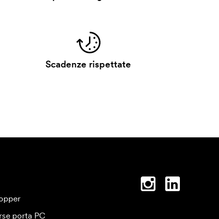
Scadenze rispettate
opper
rse porta PC