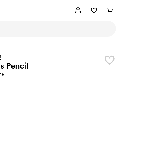
f
s Pencil
ne