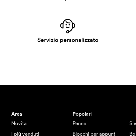
Servizio personalizzato
Area
Popolari
Novità
Penne
Sh
I più venduti
Blocchi per appunti
Bo