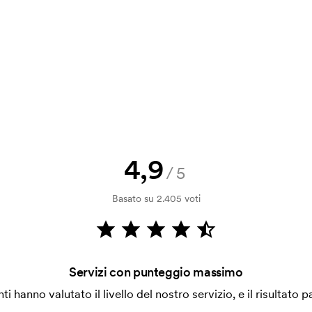
a bozza di stampa? Inviaci il tuo logo
a.
la verifica della solvibilità. La
ssibile pagare con carta.
4,9
/5
ilizza al momento della stampa.
Basato su 2.405 voti
ore da stampare. Se ripeti lo stesso
Servizi con punteggio massimo
enti hanno valutato il livello del nostro servizio, e il risultato p