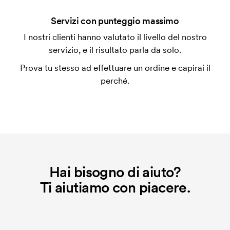
Che cos'è l'impianto stampa?
Servizi con punteggio massimo
L'impianto stampa è un tipo di impianto che si
I nostri clienti hanno valutato il livello del nostro
utilizza al momento della stampa. Dobbiamo creare
servizio, e il risultato parla da solo.
un impianto stampa per ogni colore da stampare. Se
Prova tu stesso ad effettuare un ordine e capirai il
ripeti lo stesso ordine, questo costo non viene più
perché.
applicato.
Hai bisogno di aiuto?
Ti aiutiamo con piacere.