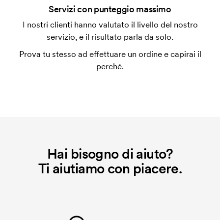
Che cos'è l'impianto stampa?
Servizi con punteggio massimo
L'impianto stampa è un tipo di impianto che si
I nostri clienti hanno valutato il livello del nostro
utilizza al momento della stampa. Dobbiamo creare
servizio, e il risultato parla da solo.
un impianto stampa per ogni colore da stampare. Se
Prova tu stesso ad effettuare un ordine e capirai il
ripeti lo stesso ordine, questo costo non viene più
perché.
applicato.
Che cos'è il costo iniziale?
Per alcuni prodotti si applica un costo iniziale per la
personalizzazione. Il costo iniziale è necessario per
coprire le spese del setup iniziale. Questo costo si
applica anche se ripeti lo stesso ordine.
Hai bisogno di aiuto?
Ti aiutiamo con piacere.