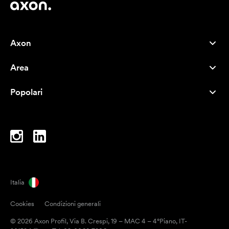
Axon
Servizio clienti
Area
Chi siamo
Novità
Careers
Popolari
I più venduti
Penne
Sostenibilità
Marchi
Shopper
Ispirazione
Blocchi per appunti
A-Z
Borse porta PC
Caramelle
Italia
Magneti
Cookies
Condizioni generali
Tazze
© 2026 Axon Profil, Via B. Crespi, 19 – MAC 4 – 4°Piano, IT-
Ombrelli