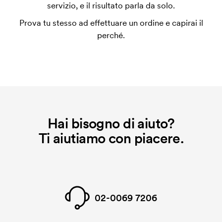
utilizza al momento della stampa. Dobbiamo creare
servizio, e il risultato parla da solo.
un impianto stampa per ogni colore da stampare. Se
Prova tu stesso ad effettuare un ordine e capirai il
ripeti lo stesso ordine, questo costo non viene più
perché.
applicato.
Che cos'è il costo iniziale?
Per alcuni prodotti si applica un costo iniziale per la
personalizzazione. Il costo iniziale è necessario per
coprire le spese del setup iniziale. Questo costo si
applica anche se ripeti lo stesso ordine.
Hai bisogno di aiuto?
Ti aiutiamo con piacere.
02-0069 7206