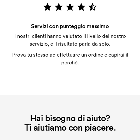
emessa a spedizione avvenuta. È possibile pagare
con carta.
È possibile fare una stampa sulle clip delle penne?
Servizi con punteggio massimo
Sì di solito va bene. La superficie di stampa può
I nostri clienti hanno valutato il livello del nostro
anche essere molto diversa. Di solito non è possibile
servizio, e il risultato parla da solo.
stampare al massimo più di una riga di testo.
Prova tu stesso ad effettuare un ordine e capirai il
Che cos'è l'impianto stampa?
perché.
L'impianto stampa è un tipo di impianto che si
utilizza al momento della stampa. Dobbiamo creare
un impianto stampa per ogni colore da stampare. Se
ripeti lo stesso ordine, questo costo non viene più
applicato.
Hai bisogno di aiuto?
Ti aiutiamo con piacere.