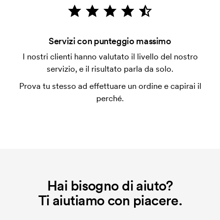
emessa a spedizione avvenuta. È possibile pagare
con carta.
È possibile fare una stampa sulle clip delle penne?
Servizi con punteggio massimo
Sì di solito va bene. La superficie di stampa può
I nostri clienti hanno valutato il livello del nostro
anche essere molto diversa. Di solito non è possibile
servizio, e il risultato parla da solo.
stampare al massimo più di una riga di testo.
Prova tu stesso ad effettuare un ordine e capirai il
Che cos'è l'impianto stampa?
perché.
L'impianto stampa è un tipo di impianto che si
utilizza al momento della stampa. Dobbiamo creare
un impianto stampa per ogni colore da stampare. Se
ripeti lo stesso ordine, questo costo non viene più
applicato.
Hai bisogno di aiuto?
Ti aiutiamo con piacere.