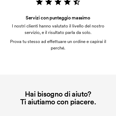
con carta.
È possibile fare una stampa sulle clip delle penne?
Servizi con punteggio massimo
Sì di solito va bene. La superficie di stampa può
I nostri clienti hanno valutato il livello del nostro
anche essere molto diversa. Di solito non è possibile
servizio, e il risultato parla da solo.
stampare al massimo più di una riga di testo.
Prova tu stesso ad effettuare un ordine e capirai il
Che cos'è l'impianto stampa?
perché.
L'impianto stampa è un tipo di impianto che si
utilizza al momento della stampa. Dobbiamo creare
un impianto stampa per ogni colore da stampare. Se
ripeti lo stesso ordine, questo costo non viene più
applicato.
Hai bisogno di aiuto?
Ti aiutiamo con piacere.