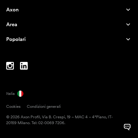
Axon
Servizio clienti
Area
Chi siamo
Novità
Careers
Popolari
I più venduti
Penne
Sostenibilità
Marchi
Shopper
Ispirazione
Blocchi per appunti
A-Z
Borse porta PC
Caramelle
Italia
Magneti
Cookies
Condizioni generali
Tazze
© 2026 Axon Profil, Via B. Crespi, 19 – MAC 4 – 4°Piano, IT-
Ombrelli
20159 Milano. Tel: 02-0069 7206.
Nastri adesivi