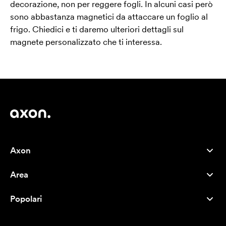
decorazione, non per reggere fogli. In alcuni casi però
sono abbastanza magnetici da attaccare un foglio al
frigo. Chiedici e ti daremo ulteriori dettagli sul
magnete personalizzato che ti interessa.
Axon
Servizio clienti
Area
Chi siamo
Novità
Careers
Popolari
I più venduti
Penne
Sostenibilità
Marchi