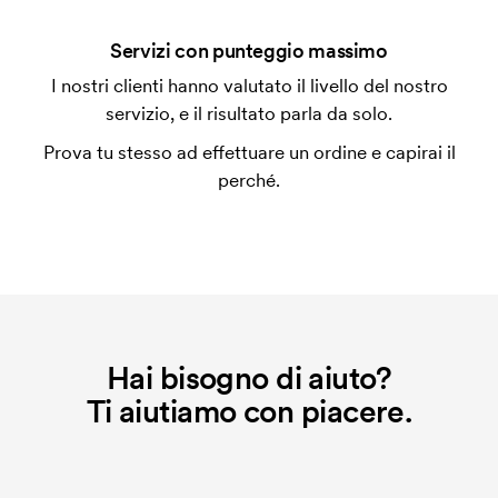
personalizzazione. Il costo iniziale è necessario per
coprire le spese del setup iniziale. Questo costo si
Servizi con punteggio massimo
applica anche se ripeti lo stesso ordine.
I nostri clienti hanno valutato il livello del nostro
servizio, e il risultato parla da solo.
Prova tu stesso ad effettuare un ordine e capirai il
perché.
Hai bisogno di aiuto?
Ti aiutiamo con piacere.