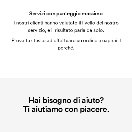
personalizzazione. Il costo iniziale è necessario per
coprire le spese del setup iniziale. Questo costo si
Servizi con punteggio massimo
applica anche se ripeti lo stesso ordine.
I nostri clienti hanno valutato il livello del nostro
servizio, e il risultato parla da solo.
Prova tu stesso ad effettuare un ordine e capirai il
perché.
Hai bisogno di aiuto?
Ti aiutiamo con piacere.