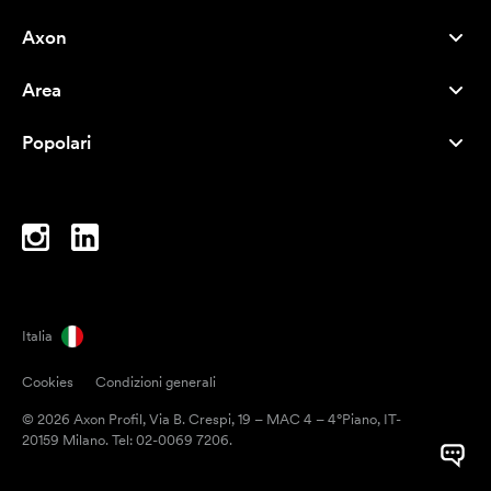
Axon
Servizio clienti
Area
Chi siamo
Novità
Careers
Popolari
I più venduti
Penne
Sostenibilità
Marchi
Shopper
Ispirazione
Blocchi per appunti
A-Z
Borse porta PC
Caramelle
Italia
Magneti
Cookies
Condizioni generali
Tazze
© 2026 Axon Profil, Via B. Crespi, 19 – MAC 4 – 4°Piano, IT-
Ombrelli
20159 Milano. Tel: 02-0069 7206.
Nastri adesivi