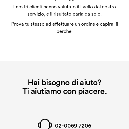
L'impianto stampa è un tipo di impianto che si
I nostri clienti hanno valutato il livello del nostro
utilizza al momento della stampa. Dobbiamo creare
servizio, e il risultato parla da solo.
un impianto stampa per ogni colore da stampare. Se
Prova tu stesso ad effettuare un ordine e capirai il
ripeti lo stesso ordine, questo costo non viene più
perché.
applicato.
Hai bisogno di aiuto?
Ti aiutiamo con piacere.
02-0069 7206