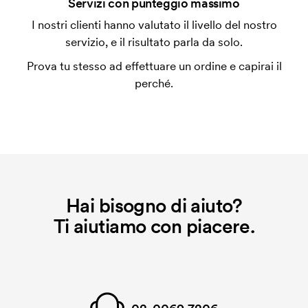
Servizi con punteggio massimo
Per alcuni prodotti si applica un costo iniziale per la
I nostri clienti hanno valutato il livello del nostro
personalizzazione. Il costo iniziale è necessario per
servizio, e il risultato parla da solo.
coprire le spese del setup iniziale. Questo costo si
Prova tu stesso ad effettuare un ordine e capirai il
applica anche se ripeti lo stesso ordine.
perché.
Hai bisogno di aiuto?
Ti aiutiamo con piacere.