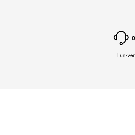
0
Lun-ven