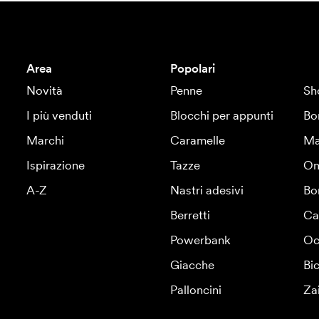
Area
Popolari
Novità
Penne
Sh
I più venduti
Blocchi per appunti
Bo
Marchi
Caramelle
Ma
Ispirazione
Tazze
Om
A-Z
Nastri adesivi
Bo
Berretti
Ca
Powerbank
Oc
Giacche
Bic
Palloncini
Za