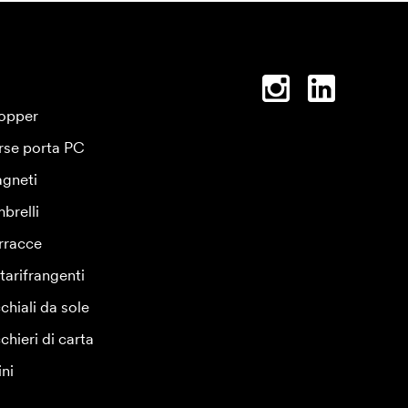
opper
rse porta PC
gneti
brelli
rracce
tarifrangenti
chiali da sole
chieri di carta
ini