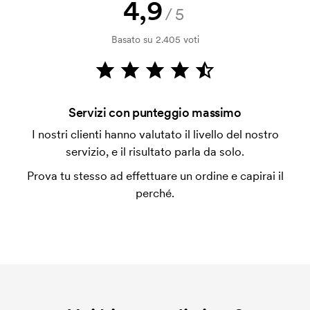
4,9
/5
con carta.
Basato su 2.405 voti
Che cos'è l'impianto stampa?
L'impianto stampa è un tipo di impianto che si
utilizza al momento della stampa. Dobbiamo creare
un impianto stampa per ogni colore da stampare. Se
Servizi con punteggio massimo
ripeti lo stesso ordine, questo costo non viene più
applicato.
I nostri clienti hanno valutato il livello del nostro
servizio, e il risultato parla da solo.
Prova tu stesso ad effettuare un ordine e capirai il
perché.