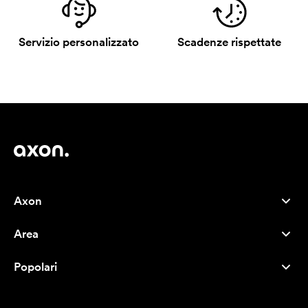
Servizio personalizzato
Scadenze rispettate
Axon
Servizio clienti
Area
Chi siamo
Novità
Careers
Popolari
I più venduti
Penne
Sostenibilità
Marchi
Shopper