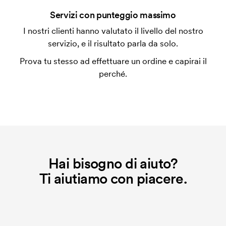
Che cos'è l'impianto stampa?
Servizi con punteggio massimo
L'impianto stampa è un tipo di impianto che si
I nostri clienti hanno valutato il livello del nostro
utilizza al momento della stampa. Dobbiamo creare
servizio, e il risultato parla da solo.
un impianto stampa per ogni colore da stampare. Se
Prova tu stesso ad effettuare un ordine e capirai il
ripeti lo stesso ordine, questo costo non viene più
perché.
applicato.
Che cos'è il costo iniziale?
Per alcuni prodotti si applica un costo iniziale per la
personalizzazione. Il costo iniziale è necessario per
coprire le spese del setup iniziale. Questo costo si
applica anche se ripeti lo stesso ordine.
Hai bisogno di aiuto?
Ti aiutiamo con piacere.