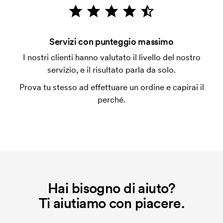
emessa a spedizione avvenuta. È possibile pagare
con carta.
Che cos'è l'impianto stampa?
Servizi con punteggio massimo
L'impianto stampa è un tipo di impianto che si
I nostri clienti hanno valutato il livello del nostro
utilizza al momento della stampa. Dobbiamo creare
servizio, e il risultato parla da solo.
un impianto stampa per ogni colore da stampare. Se
Prova tu stesso ad effettuare un ordine e capirai il
ripeti lo stesso ordine, questo costo non viene più
perché.
applicato.
Hai bisogno di aiuto?
Ti aiutiamo con piacere.