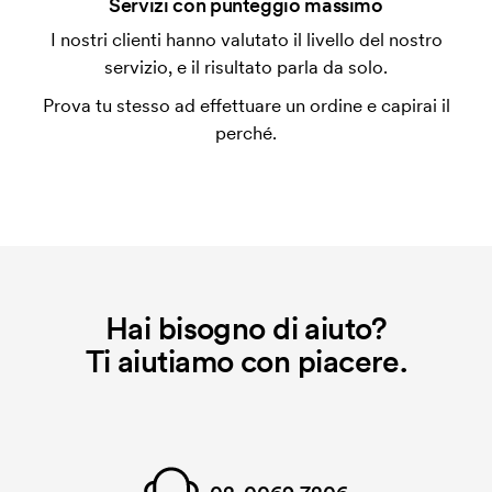
Servizi con punteggio massimo
L'impianto stampa è un tipo di impianto che si
I nostri clienti hanno valutato il livello del nostro
utilizza al momento della stampa. Dobbiamo creare
servizio, e il risultato parla da solo.
un impianto stampa per ogni colore da stampare. Se
Prova tu stesso ad effettuare un ordine e capirai il
ripeti lo stesso ordine, questo costo non viene più
perché.
applicato.
Hai bisogno di aiuto?
Ti aiutiamo con piacere.