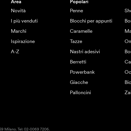
Area
Popolari
Novità
Penne
Sh
I più venduti
Blocchi per appunti
Bo
Marchi
Caramelle
Ma
Ispirazione
Tazze
Om
A-Z
Nastri adesivi
Bo
Berretti
Ca
Powerbank
Oc
Giacche
Bic
Palloncini
Za
159 Milano. Tel: 02-0069 7206.