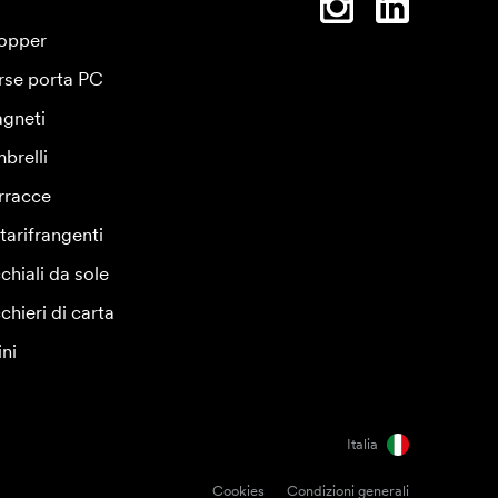
opper
rse porta PC
gneti
brelli
rracce
tarifrangenti
chiali da sole
chieri di carta
ini
Italia
Cookies
Condizioni generali