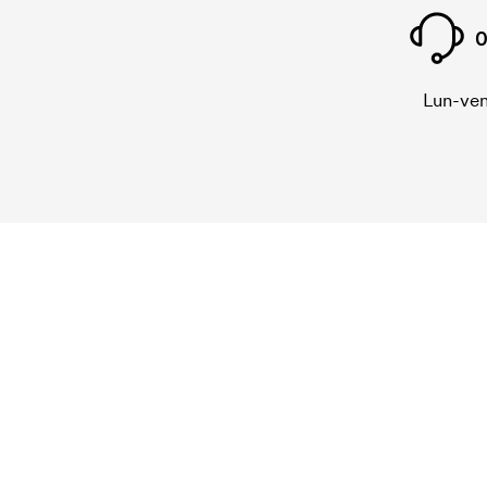
0
Lun-ven