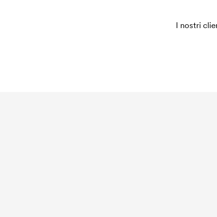
Per alcuni prodotti si applica un costo iniziale per
è necessario per coprire le spese del setup inizia
I nostri cli
ripeti lo stesso ordine.