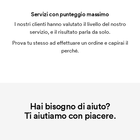
personalizzazione. Il costo iniziale è necessario per
coprire le spese del setup iniziale. Questo costo si
Servizi con punteggio massimo
applica anche se ripeti lo stesso ordine.
I nostri clienti hanno valutato il livello del nostro
servizio, e il risultato parla da solo.
Prova tu stesso ad effettuare un ordine e capirai il
perché.
Hai bisogno di aiuto?
Ti aiutiamo con piacere.