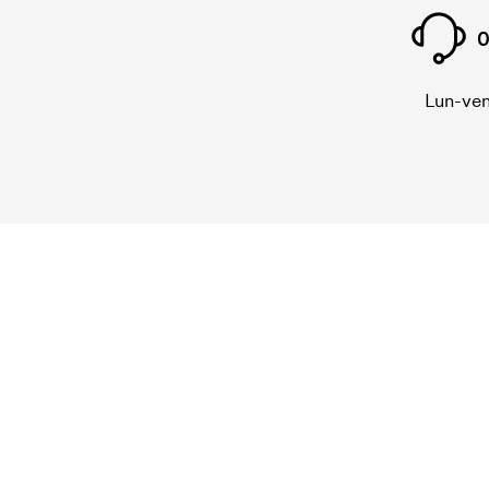
0
Lun-ven