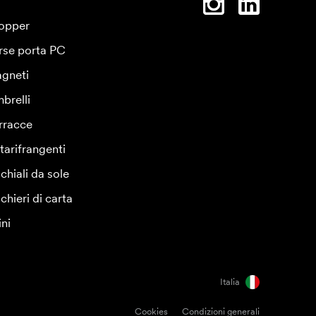
opper
rse porta PC
gneti
brelli
rracce
tarifrangenti
chiali da sole
chieri di carta
ini
Italia
Cookies
Condizioni generali