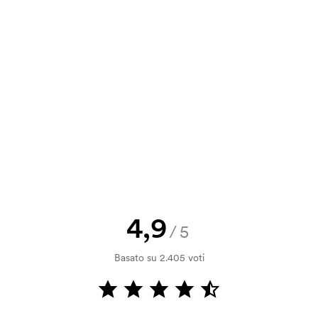
a e il nostro preventivo prima che
a bozza di stampa? Inviaci il tuo logo
a.
la verifica della solvibilità. La
ssibile pagare con carta.
4,9
/5
 la personalizzazione. Il costo iniziale
Basato su 2.405 voti
le. Questo costo si applica anche se