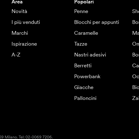
Area
Popolari
Novità
Penne
Sh
I più venduti
Blocchi per appunti
Bo
Marchi
Caramelle
Ma
Ispirazione
Tazze
Om
A-Z
Nastri adesivi
Bo
Berretti
Ca
Powerbank
Oc
Giacche
Bic
Palloncini
Za
159 Milano. Tel: 02-0069 7206.