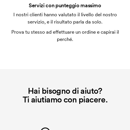
Che cos'è l'impianto stampa?
Servizi con punteggio massimo
L'impianto stampa è un tipo di impianto che si
I nostri clienti hanno valutato il livello del nostro
utilizza al momento della stampa. Dobbiamo creare
servizio, e il risultato parla da solo.
un impianto stampa per ogni colore da stampare. Se
Prova tu stesso ad effettuare un ordine e capirai il
ripeti lo stesso ordine, questo costo non viene più
perché.
applicato.
Hai bisogno di aiuto?
Ti aiutiamo con piacere.