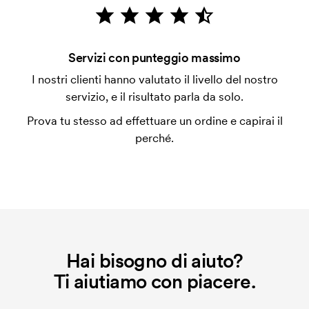
emessa a spedizione avvenuta. È possibile pagare
con carta.
Che cos'è l'impianto stampa?
Servizi con punteggio massimo
L'impianto stampa è un tipo di impianto che si
I nostri clienti hanno valutato il livello del nostro
utilizza al momento della stampa. Dobbiamo creare
servizio, e il risultato parla da solo.
un impianto stampa per ogni colore da stampare. Se
Prova tu stesso ad effettuare un ordine e capirai il
ripeti lo stesso ordine, questo costo non viene più
perché.
applicato.
Hai bisogno di aiuto?
Ti aiutiamo con piacere.