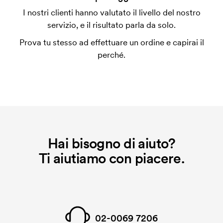
L'impianto stampa è un tipo di impianto che si
I nostri clienti hanno valutato il livello del nostro
utilizza al momento della stampa. Dobbiamo creare
servizio, e il risultato parla da solo.
un impianto stampa per ogni colore da stampare. Se
Prova tu stesso ad effettuare un ordine e capirai il
ripeti lo stesso ordine, questo costo non viene più
perché.
applicato.
Hai bisogno di aiuto?
Ti aiutiamo con piacere.
02-0069 7206