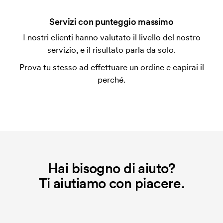
Che cos'è l'impianto stampa?
Servizi con punteggio massimo
L'impianto stampa è un tipo di impianto che si
I nostri clienti hanno valutato il livello del nostro
utilizza al momento della stampa. Dobbiamo creare
servizio, e il risultato parla da solo.
un impianto stampa per ogni colore da stampare. Se
Prova tu stesso ad effettuare un ordine e capirai il
ripeti lo stesso ordine, questo costo non viene più
perché.
applicato.
Hai bisogno di aiuto?
Ti aiutiamo con piacere.