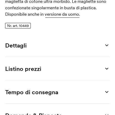
maglietta di cotone ultra morbido. Le magliette sono
confezionate singolarmente in busta di plastica.
Disponibile anche in
versione da uomo.
Nr. art. 10449
Dettagli
Numero di articolo
10449
Listino prezzi
Taglia
S, M, L, XL, XXL
Prodotto
25 pz
50 pz
75 pz
100 pz
250 pz
500 
Materiale
SoftStyle V-Neck Women
9,57
8,09
7,34
6,77
6,52
6,
Tempo di consegna
100% cotone
Stampa
Peso
Stampa a 1 colore
1,90
1,21
1,09
0,97
0,73
0,
150 g/m²