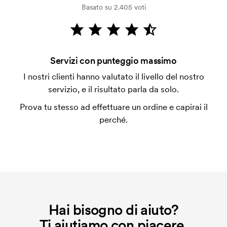
Basato su 2.405 voti
dalla verifica della solvibilità. La fattura verrà
emessa a spedizione avvenuta. È possibile pagare
con carta.
Si possono mescolare le misure?
Servizi con punteggio massimo
Sì, va bene.
I nostri clienti hanno valutato il livello del nostro
servizio, e il risultato parla da solo.
Dove si può stampare?
In genere si può stampare ovunque, pero' non più
Prova tu stesso ad effettuare un ordine e capirai il
vicino di 30mm da una cucitura.
perché.
Che cos'è l'impianto stampa?
L'impianto stampa è un tipo di impianto che si
utilizza al momento della stampa. Dobbiamo creare
un impianto stampa per ogni colore da stampare. Se
ripeti lo stesso ordine, questo costo non viene più
applicato.
Hai bisogno di aiuto?
Ti aiutiamo con piacere.